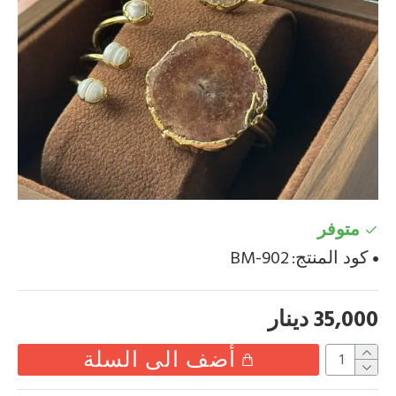
متوفر
كود المنتج:
BM-902
35,000 دينار
أضف الى السلة