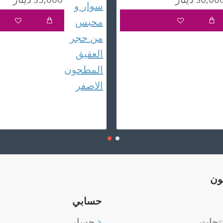
30,00 دينار
35,000 دينار
ون
حسابي
نتجات
حسابي