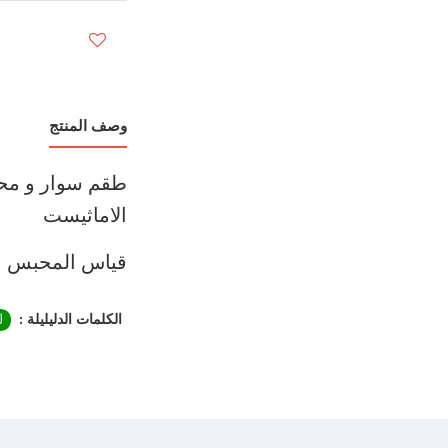
إضافة لمفضل
وصف المنتج
طقم سوار و مح
الاماثيست
قياس المحبس م
الكلمات الدليليلة :
ل