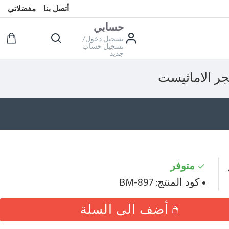
أتصل بنا
مفضلاتي
حسابي
تسجيل دخول/
تسجيل حساب
جديد
ر الاماثيست
متوفر
كود المنتج:
BM-897
أضف الى السلة