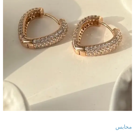
محابس